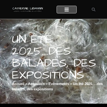
UN ÉTÉ
2025….DES
BALADES, DES
EXPOSITIONS
Accueil
»
Actualités
»
Evènements
»
Un été 2025….des
balades, des expositions