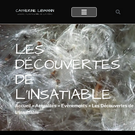
LES
DÉCOUVERTES
DE
L’INSATIABLE
Accueil
»
Actualités
»
Evènements
»
Les Découvertes de
L’Insatiable