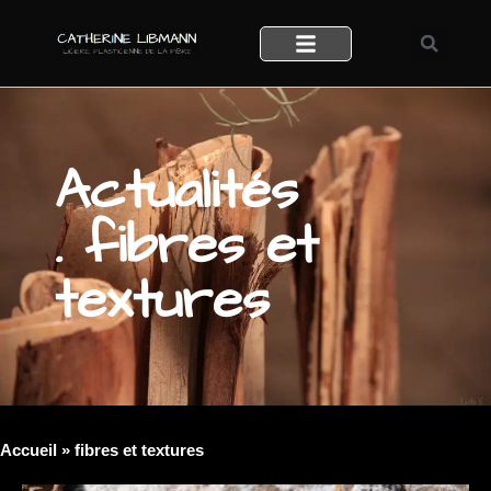
Actualités
. fibres et
textures
Accueil
»
fibres et textures