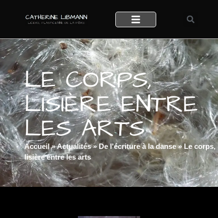
LE CORPS,
LISIÈRE ENTRE
LES ARTS
Accueil
»
Actualités
»
De l'écriture à la danse
»
Le corps,
lisière entre les arts