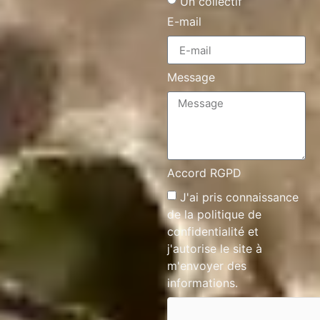
Un collectif
E-mail
Message
Accord RGPD
J'ai pris connaissance
de la
politique de
confidentialité
et
j'autorise le site à
m'envoyer des
informations.