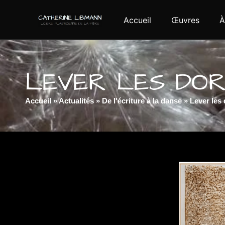
Accueil
Œuvres
À
LEVER LES DO
Accueil
»
Actualités
»
De l'écriture à la danse
»
Lever les