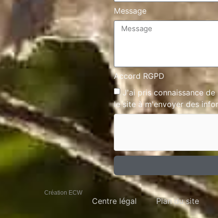
Message
Accord RGPD
J'ai pris connaissance de
le site à m'envoyer des info
Création ECW
Centre légal
Plan du site