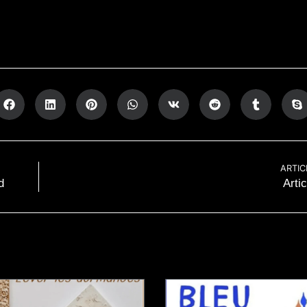
ARTIC
d
Arti