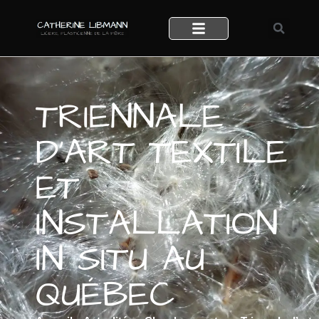
TRIENNALE
D’ART TEXTILE
ET
INSTALLATION
IN SITU AU
QUÉBEC