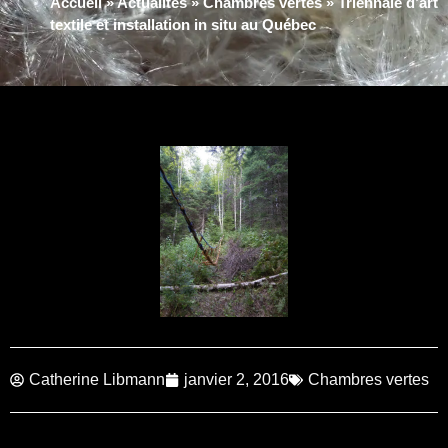
Accueil
»
Actualités
»
Chambres vertes
»
Triennale d’art
textile et installation in situ au Québec
Catherine Libmann
janvier 2, 2016
Chambres vertes