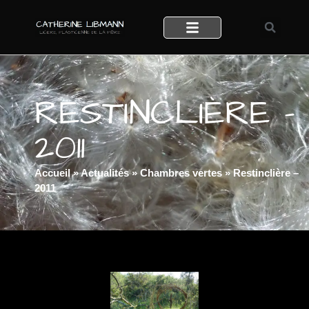
RESTINCLIÈRE –
2011
Accueil
»
Actualités
»
Chambres vertes
»
Restinclière –
2011