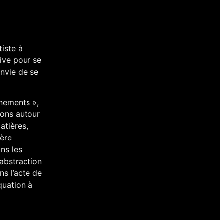
tiste à
tive pour se
envie de se
nnements »,
isons autour
atières,
ière
ans les
’abstraction
ns l’acte de
équation à