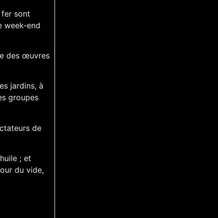
 fer sont
 le week-end
rte des œuvres
es jardins, à
les groupes
ectateurs de
huile ; et
tour du vide,