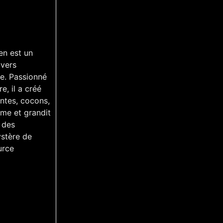
en est un
avers
ne. Passionné
e, il a créé
antes, cocons,
rme et grandit
t des
ystère de
urce