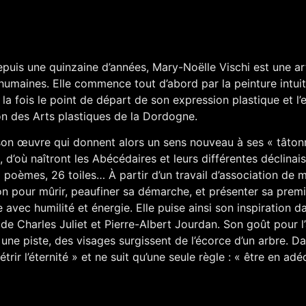
epuis une quinzaine d’années, Mary-Noëlle Vischi est une ar
 humaines. Elle commence tout d’abord par la peinture intui
la fois le point de départ de son expression plastique et l’
on des Arts plastiques de la Dordogne.
t son œuvre qui donnent alors un sens nouveau à ses « tâto
e, d’où naîtront les Abécédaires et leurs différentes déclina
6 poèmes, 26 toiles… À partir d’un travail d’association de m
on pour mûrir, peaufiner sa démarche, et présenter sa prem
 avec humilité et énergie. Elle puise ainsi son inspiration d
de Charles Juliet et Pierre-Albert Jourdan. Son goût pour l
re une piste, des visages surgissent de l’écorce d’un arbre. Da
rir l’éternité » et ne suit qu’une seule règle : « être en ad