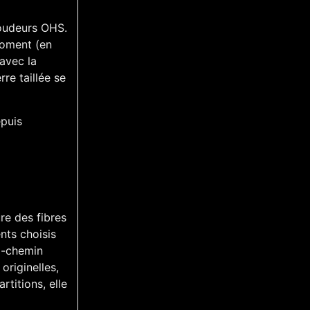
soudeurs OHS.
moment (en
 avec la
re taillée se
epuis
ure des fibres
nts choisis
mi-chemin
originelles,
rtitions, elle