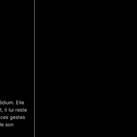
édium. Elle
 il lui reste
 ces gestes
de son