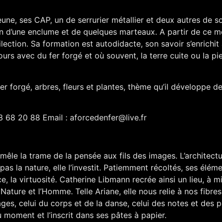
jeune, ses CAP, un de serrurier métallier et deux autres de 
ition d’une enclume et de quelques marteaux. A partir de ce 
ilection. Sa formation est autodidacte, son savoir s’enrichit
urs avec du fer forgé et où souvent, la terre cuite ou la pier
r forgé, arbres, fleurs et plantes, thème qu’il développe d
63 68 20 88 Email :
aforcedenfer@live.fr
 mêle la trame de la pensée aux fils des images. L’architect
s la nature, elle l’investit. Patiemment récoltés, ses éléme
ce, la virtuosité. Catherine Libmann recrée ainsi un lieu, à 
 Nature et l’Homme. Telle Ariane, elle nous relie à nos fibres 
ges, celui du corps et de la danse, celui des notes et des pa
 moment et l’inscrit dans ses pâtes à papier.