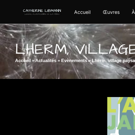
Accueil
Œuvres
À
LHERM, VILLAG
Accueil
»
Actualités
»
Evènements
»
Lherm, village pays