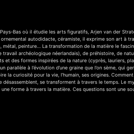
ys-Bas où il étudie les arts figuratifs, Arjen van der Strat
n ornemental autodidacte, céramiste, il exprime son art à tr
ois, métal, peinture… La transformation de la matière le fasci
ravail archéologique néerlandais), de préhistoire, de natur
 et des formes inspirées de la nature (cyprès, lauriers, pl
un parallèle à l’évolution d’une graine que l’on sème, qui ge
ire la curiosité pour la vie, l’humain, ses origines. Commen
e désassemblent, se transforment à travers le temps. Le m
t, une forme à travers la matière. Ces questions sont une so