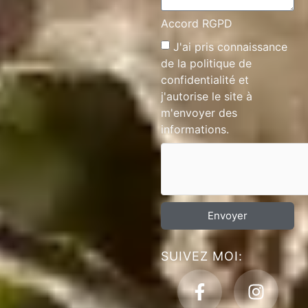
Accord RGPD
J'ai pris connaissance
de la
politique de
confidentialité
et
j'autorise le site à
m'envoyer des
informations.
Envoyer
SUIVEZ MOI: