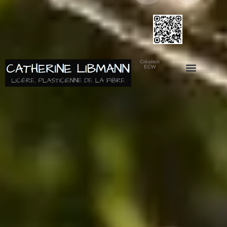
Création
ECW
Politique de cookies (UE)