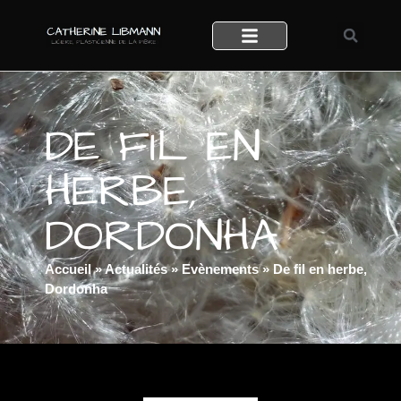
DE FIL EN
HERBE,
DORDONHA
Accueil
»
Actualités
»
Evènements
»
De fil en herbe,
Dordonha