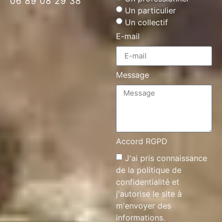
06 89 08 29 38
Un particulier
Un collectif
E-mail
Message
Accord RGPD
J'ai pris connaissance
de la
politique de
confidentialité
et
j'autorise le site à
m'envoyer des
informations.