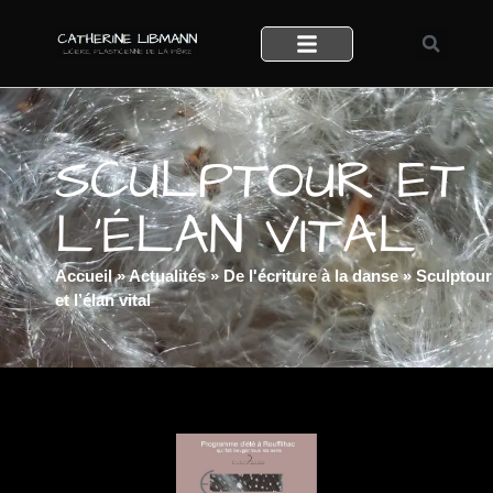
SCULPTOUR ET
L’ÉLAN VITAL
Accueil
»
Actualités
»
De l'écriture à la danse
»
Sculptour
et l’élan vital