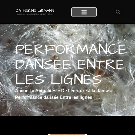
PERFORMANCE
DANSÉE ENTRE
LES LIGNES
Accueil
»
Actualités
»
De l'écriture à la danse
»
Performance dansée Entre les lignes