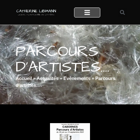
PARCOURS
D’ARTISTES….
Accueil
»
Actualités
»
Evènements
»
Parcours
d’artistes….