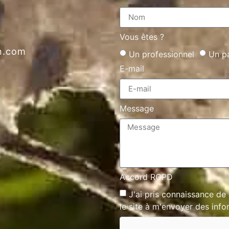
Vous êtes ?
nn.com
Un professionnel
Un pa
E-mail
Message
Accord RGPD
J'ai pris connaissance de
le site à m'envoyer des info