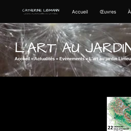
Accueil
Œuvres
À
L’ART AU JARDI
Accueil
»
Actualités
»
Evènements
»
L’art au jardin Limeu