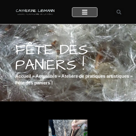
FÊTE DES
PANIERS !
Accueil
»
Actualités
»
Ateliers de pratiques artistiques
»
Fête des paniers !