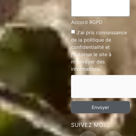
Accord RGPD
J'ai pris connaissance
de la
politique de
confidentialité
et
j'autorise le site à
m'envoyer des
informations.
Envoyer
SUIVEZ MOI: