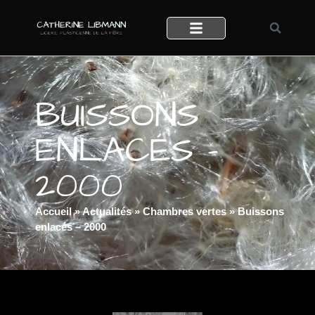
BUISSONS
ENLACÉS –
2000
Accueil
»
Actualités
»
Chambres vertes
»
Buissons
enlacés – 2000