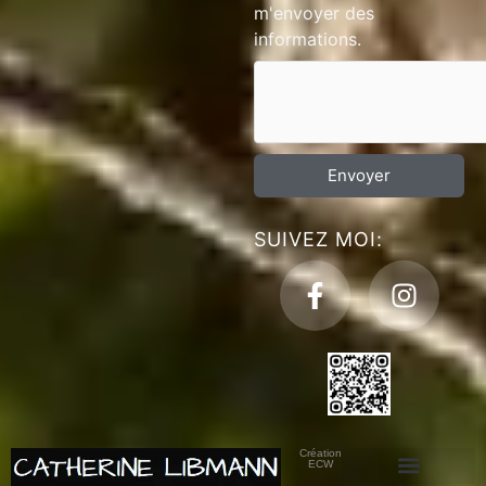
m'envoyer des
informations.
Envoyer
SUIVEZ MOI:
Création
ECW