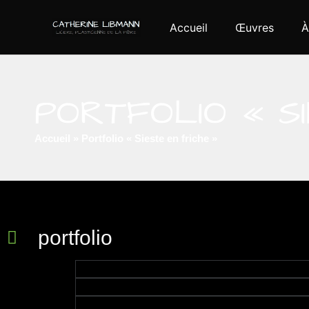
Accueil
Œuvres
À
PORTFOLIO « SI
Accueil
»
Portfolio « Sieste en friche »
portfolio